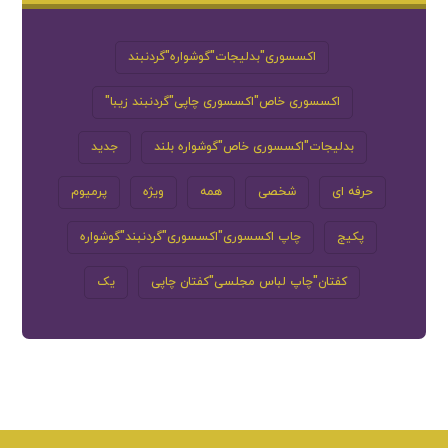
اکسسوری"بدلیجات"گوشواره"گردنبند
اکسسوری خاص"اکسسوری چاپی"گردنبند زیبا"
بدلیجات"اکسسوری خاص"گوشواره بلند
جدید
حرفه ای
شخصی
همه
ویژه
پرمیوم
پکیج
چاپ اکسسوری"اکسسوری"گردنبند"گوشواره
کفتان"چاپ لباس مجلسی"کفتان چاپی
یک